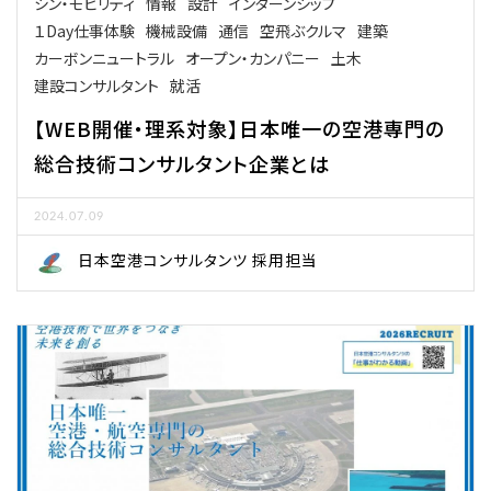
シン・モビリティ
情報
設計
インターンシップ
１Day仕事体験
機械設備
通信
空飛ぶクルマ
建築
カーボンニュートラル
オープン・カンパニー
土木
建設コンサルタント
就活
【WEB開催・理系対象】日本唯一の空港専門の
総合技術コンサルタント企業とは
2024.07.09
日本空港コンサルタンツ 採用担当