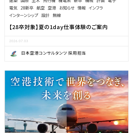
建築
国際
土木
飛行機
機電系
新卒
機械
計画
電子
電気
28新卒
航空
空港
お知らせ
情報
インフラ
インターンシップ
設計
無線
【28卒対象】夏の1day仕事体験のご案内
2026.07.03
日本空港コンサルタンツ 採用担当