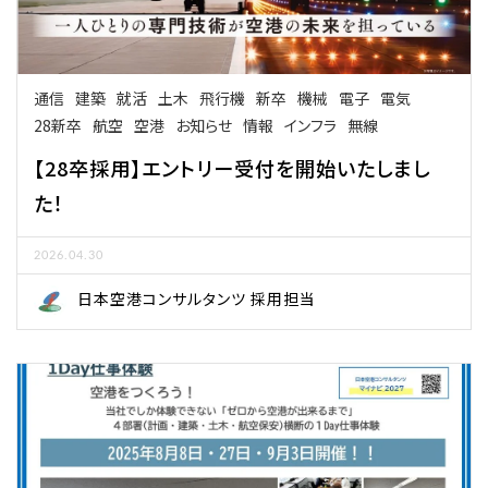
通信
建築
就活
土木
飛行機
新卒
機械
電子
電気
28新卒
航空
空港
お知らせ
情報
インフラ
無線
【28卒採用】エントリー受付を開始いたしまし
た！
2026.04.30
日本空港コンサルタンツ 採用担当