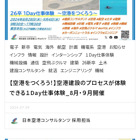
電子
新卒
電気
海外
航空
計画
機電系
空港
お知らせ
インフラ
情報
設計
インターンシップ
１Day仕事体験
機械設備
通信
空飛ぶクルマ
建築
26新卒
土木
建設コンサルタント
就活
エンジニアリング
機械
【空港をつくろう！】空港建設のプロセスが体験
できる１Day仕事体験_8月・９月開催
2024.07.09
日本空港コンサルタンツ 採用担当