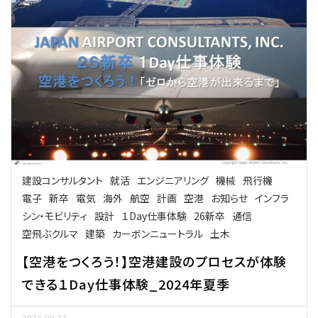
建設コンサルタント
就活
エンジニアリング
機械
飛行機
電子
新卒
電気
海外
航空
計画
空港
お知らせ
インフラ
シン・モビリティ
設計
１Day仕事体験
26新卒
通信
空飛ぶクルマ
建築
カーボンニュートラル
土木
【空港をつくろう！】空港建設のプロセスが体験
できる１Day仕事体験_2024年夏季