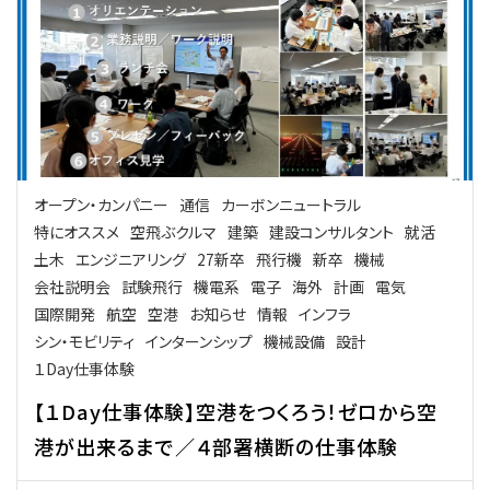
オープン・カンパニー
通信
カーボンニュートラル
特にオススメ
空飛ぶクルマ
建築
建設コンサルタント
就活
土木
エンジニアリング
27新卒
飛行機
新卒
機械
会社説明会
試験飛行
機電系
電子
海外
計画
電気
国際開発
航空
空港
お知らせ
情報
インフラ
シン・モビリティ
インターンシップ
機械設備
設計
１Day仕事体験
【１Day仕事体験】空港をつくろう！ゼロから空
港が出来るまで／４部署横断の仕事体験