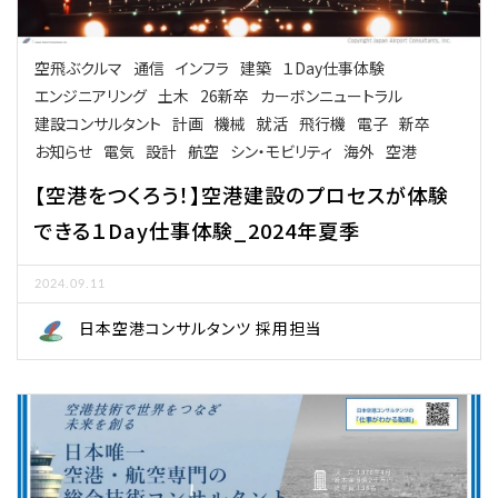
空飛ぶクルマ
通信
インフラ
建築
１Day仕事体験
エンジニアリング
土木
26新卒
カーボンニュートラル
建設コンサルタント
計画
機械
就活
飛行機
電子
新卒
お知らせ
電気
設計
航空
シン・モビリティ
海外
空港
【空港をつくろう！】空港建設のプロセスが体験
できる１Day仕事体験_2024年夏季
2024.09.11
日本空港コンサルタンツ 採用担当