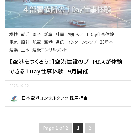
機械
就活
電子
新卒
計画
お知らせ
１Day仕事体験
電気
設計
航空
空港
通信
インターンシップ
25新卒
建築
土木
建設コンサルタント
【空港をつくろう！】空港建設のプロセスが体験
できる１Day仕事体験_9月開催
2023.10.02
日本空港コンサルタンツ 採用担当
Page 1 of 2
1
2