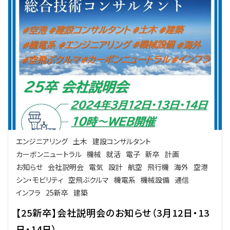
エンジニアリング
土木
建設コンサルタント
カーボンニュートラル
機械
就活
電子
新卒
計画
お知らせ
会社説明会
電気
設計
航空
飛行機
海外
空港
シン・モビリティ
空飛ぶクルマ
機電系
機械設備
通信
インフラ
25新卒
建築
【25新卒】会社説明会のお知らせ（3月12日・13
日・14日）