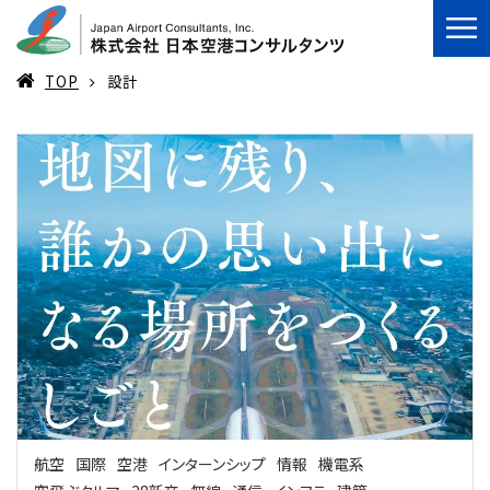
TOP
設計
航空
国際
空港
インターンシップ
情報
機電系