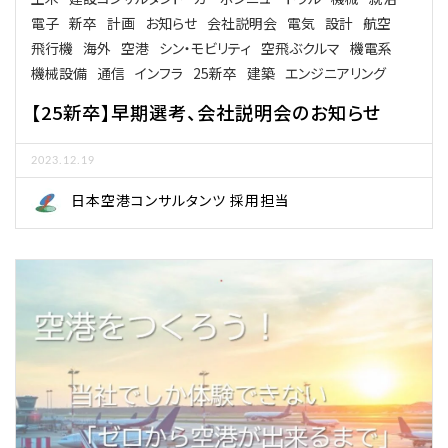
電子
新卒
計画
お知らせ
会社説明会
電気
設計
航空
飛行機
海外
空港
シン・モビリティ
空飛ぶクルマ
機電系
機械設備
通信
インフラ
25新卒
建築
エンジニアリング
【25新卒】早期選考、会社説明会のお知らせ
2023.12.19
日本空港コンサルタンツ 採用担当