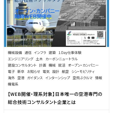
機械設備
通信
インフラ
建築
１Day仕事体験
エンジニアリング
土木
カーボンニュートラル
建設コンサルタント
計画
機械
就活
オープン・カンパニー
電子
新卒
お知らせ
電気
設計
航空
シン・モビリティ
海外
空港
ガイダンス
インターンシップ
空飛ぶクルマ
情報
機電系
【WEB開催・理系対象】日本唯一の空港専門の
総合技術コンサルタント企業とは