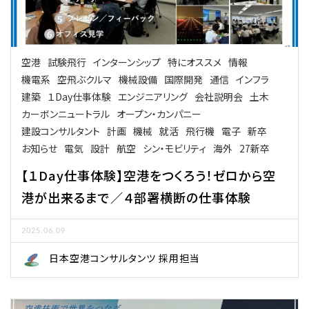
空港
試験飛行
インターンシップ
特にオススメ
情報
機電系
空飛ぶクルマ
機械設備
国際開発
通信
インフラ
建築
１Day仕事体験
エンジニアリング
会社説明会
土木
カーボンニュートラル
オープン・カンパニー
建設コンサルタント
計画
機械
就活
飛行機
電子
新卒
お知らせ
電気
設計
航空
シン・モビリティ
海外
27新卒
【１Day仕事体験】空港をつくろう！ゼロから空
港が出来るまで／４部署横断の仕事体験
2025.06.09
日本空港コンサルタンツ 採用担当