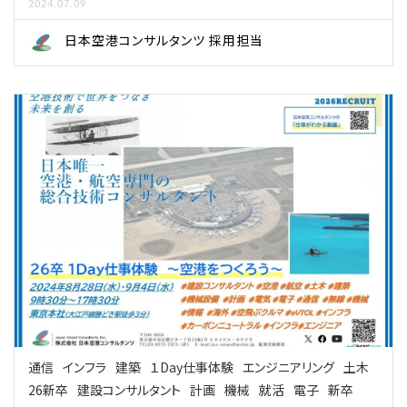
2024.07.09
日本空港コンサルタンツ 採用担当
通信
インフラ
建築
１Day仕事体験
エンジニアリング
土木
26新卒
建設コンサルタント
計画
機械
就活
電子
新卒