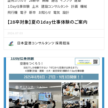
空飛ぶクルマ
28新卒
無線
通信
インフラ
建築
１Day仕事体験
土木
建設コンサルタント
計画
機械
飛行機
電子
新卒
お知らせ
電気
設計
【28卒対象】夏の1day仕事体験のご案内
2026.07.03
日本空港コンサルタンツ 採用担当