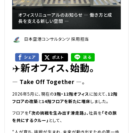
オフィスリニューアルのお知らせ ― 働き方と成
長を支える新しい空間 ―
日本空港コンサルタンツ 採用担当
✈️
新オフィス、始動。
― Take Off Together ―
。
2026年5月に、現在の
3階・12階オフィス
に加えて、
12階
フロアの改築
と
14階フロアを新たに増床
しました。
フロアを
「次の挑戦を生み出す滑走路」、
社員を
「その旅
を共にするクルー」
として、
“人が育ち、挑戦が生まれ、未来が動き出すための第一歩