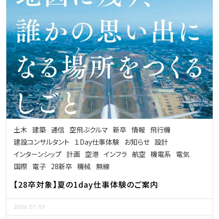
土木
建築
通信
空飛ぶクルマ
新卒
情報
飛行機
建設コンサルタント
１Day仕事体験
お知らせ
設計
インターンシップ
計画
空港
インフラ
航空
機電系
電気
国際
電子
28新卒
機械
無線
【28卒対象】夏の1day仕事体験のご案内
2026.07.03