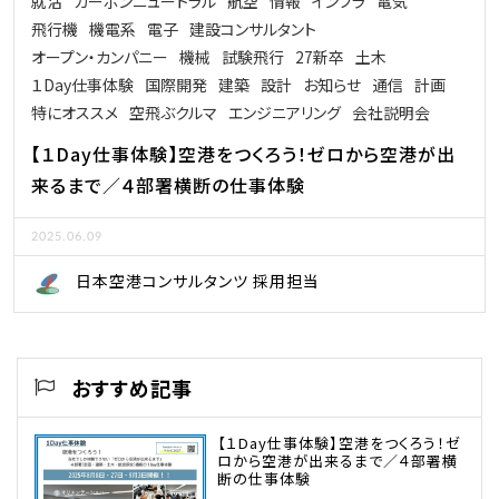
就活
カーボンニュートラル
航空
情報
インフラ
電気
飛行機
機電系
電子
建設コンサルタント
オープン・カンパニー
機械
試験飛行
27新卒
土木
１Day仕事体験
国際開発
建築
設計
お知らせ
通信
計画
特にオススメ
空飛ぶクルマ
エンジニアリング
会社説明会
【１Day仕事体験】空港をつくろう！ゼロから空港が出
来るまで／４部署横断の仕事体験
2025.06.09
日本空港コンサルタンツ 採用担当
おすすめ記事
【１Day仕事体験】空港をつくろう！ゼ
ロから空港が出来るまで／４部署横
断の仕事体験