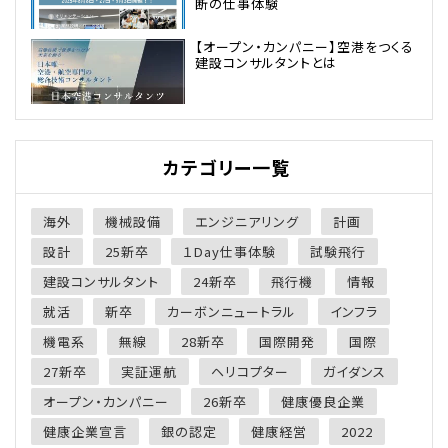
断の仕事体験
【オープン・カンパニー】空港をつくる
建設コンサルタントとは
カテゴリー一覧
海外
機械設備
エンジニアリング
計画
設計
25新卒
１Day仕事体験
試験飛行
建設コンサルタント
24新卒
飛行機
情報
就活
新卒
カーボンニュートラル
インフラ
機電系
無線
28新卒
国際開発
国際
27新卒
実証運航
ヘリコプター
ガイダンス
オープン・カンパニー
26新卒
健康優良企業
健康企業宣言
銀の認定
健康経営
2022